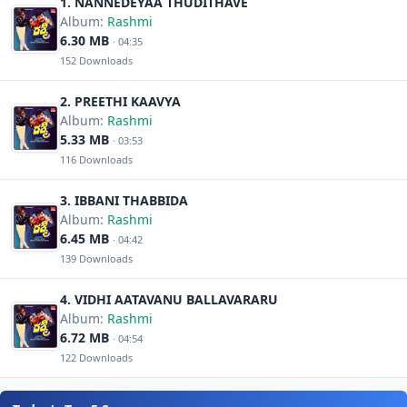
1. NANNEDEYAA THUDITHAVE
ರವಿ ತೇಜ ಕಣ್ಣ ತೆರೆದು ..
Album:
Rashmi
6.30 MB
· 04:35
ಬಾನಾ ಕೋಟಿ ಕಿರಣ ಇಳಿದು ಬಂತು ಭೂ..ಮಿಗೆ ...
152 Downloads
2. PREETHI KAAVYA
ಹಾಡು ಹಕ್ಕಿಕೂಗಿ ಇಂಪಾದ ಗಾನವು
Album:
Rashmi
ಗಾಳಿ ಬೀಸಿ ಬೀಸಿ ಮಧು ಮಧುರ ತಾಣವು
5.33 MB
ಬೆಳಕ್ಕಿ ಕೂಗಿ ಪಲ್ಲಕ್ಕಿ.
· 03:53
ಕಣ್ಣಲ್ಲಿ ಭಾವ ಉಕ್ಕುಕ್ಕಿ
116 Downloads
ಮೊಲ್ಲೆ ಮರದ ಜಾಜಿ ಸೊಗಸಾಗಿ ಅರಳಿ
ಕಾನನದ ಕಾವ್ಯ..
3. IBBANI THABBIDA
Album:
Rashmi
6.45 MB
· 04:42
ಇಬ್ಬನಿ ತಬ್ಬಿದ ಇಳೆಯಲಿ
139 Downloads
ರವಿ ತೇಜ ಕಣ್ಣ ತೆರೆದು ..
4. VIDHI AATAVANU BALLAVARARU
ಬಾನಾ ಕೋಟಿ ಕಿರಣ ಇಳಿದು ಬಂತು ಭೂಮಿಗೆ ...
Album:
Rashmi
6.72 MB
· 04:54
ದೂರ ನಿಂತ ಬೆಟ್ಟ ಗಂಭೀರ ಮೌನವು..
122 Downloads
ಟೊಂಗೆ ಟೊಂಗೆ ಸೇರಿ ಹಸಿ ಹಸಿರ ಲಾಸ್ಯವು