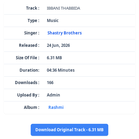
Track :
IBBANI THABBIDA
Type :
Music
Singer :
Shastry Brothers
Released :
24 Jun, 2026
Size Of File :
6.31 MB
Duration:
04:36 Minutes
Downloads :
166
Upload By :
Admin
Album :
Rashmi
Download Original Track - 6.31 MB