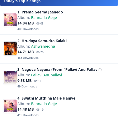
Today's Top 5 Songs
ಅತ್ತಿತ್ತ ಧಾರೆ ಚೆಲ್ಲುತ್ತ..
ಧುಮ್ಮಿಕ್ಕಿ ನದಿಯು ಓಡುತ್ತ
ಹಾವು ಹರಿದ ರೀತಿ..ಚೆಲುವಾಗಿ ಹರಿವ
1. Prema Geema Jaanedo
ಕಾವೇರಿಯ ನಾಟ್ಯ
Album:
Bannada Gejje
14.04 MB
· 06:08
ಇಬ್ಬನಿ ತಬ್ಬಿದ ಇಳೆಯಲಿ
408 Downloads
ರವಿ ತೇಜ ಕಣ್ಣ ತೆರೆದು ..
2. Hrudaya Samudra Kalaki
ಬಾನಾ ಕೋಟಿ ಕಿರಣ ಇಳಿದು ಬಂತು ಭೂಮಿಗೆ
Album:
Ashwamedha
14.71 MB
· 06:26
ಹೂಂ ಹೂ ಹೂ ಹೂಂ ಹೂಂ ಹೂ ಹೂ
463 Downloads
***************
3. Naguva Nayana (From "Pallavi Anu Pallavi")
Album:
Pallavi Anupallavi
9.58 MB
· 04:11
49 Downloads
4. Swathi Mutthina Male Haniye
Album:
Bannada Gejje
14.48 MB
· 06:19
419 Downloads